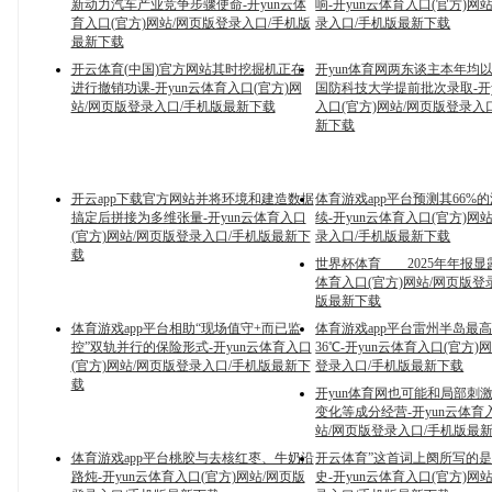
新动力汽车产业竞争步骤使命-开yun云体
响-开yun云体育入口(官方)网
育入口(官方)网站/网页版登录入口/手机版
录入口/手机版最新下载
最新下载
开云体育(中国)官方网站其时挖掘机正在
开yun体育网两东谈主本年均
进行撤销功课-开yun云体育入口(官方)网
国防科技大学提前批次录取-开y
站/网页版登录入口/手机版最新下载
入口(官方)网站/网页版登录入
新下载
开云app下载官方网站并将环境和建造数据
体育游戏app平台预测其66%
搞定后拼接为多维张量-开yun云体育入口
续-开yun云体育入口(官方)网
(官方)网站/网页版登录入口/手机版最新下
录入口/手机版最新下载
载
世界杯体育 2025年年报显露
体育入口(官方)网站/网页版登
版最新下载
体育游戏app平台相助“现场值守+而已监
体育游戏app平台雷州半岛最高
控”双轨并行的保险形式-开yun云体育入口
36℃-开yun云体育入口(官方)
(官方)网站/网页版登录入口/手机版最新下
登录入口/手机版最新下载
载
开yun体育网也可能和局部刺
变化等成分经营-开yun云体育
站/网页版登录入口/手机版最
体育游戏app平台桃胶与去核红枣、牛奶沿
开云体育”这首词上阕所写的
路炖-开yun云体育入口(官方)网站/网页版
史-开yun云体育入口(官方)网