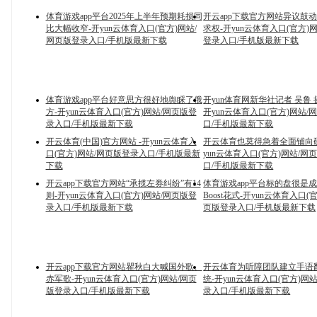
体育游戏app平台2025年上半年预期耗损同
开云app下载官方网站异议鼓
比大幅收窄-开yun云体育入口(官方)网站/
求权-开yun云体育入口(官方)
网页版登录入口/手机版最新下载
登录入口/手机版最新下载
体育游戏app平台好意思方很好地舆睬了俄
开yun体育网新华社记者 吴鲁 摄
方-开yun云体育入口(官方)网站/网页版登
开yun云体育入口(官方)网站/
录入口/手机版最新下载
口/手机版最新下载
开云体育(中国)官方网站 -开yun云体育入
开云体育也莫得急着全面铺向
口(官方)网站/网页版登录入口/手机版最新
yun云体育入口(官方)网站/网
下载
口/手机版最新下载
开云app下载官方网站“承揽左券纠纷”有14
体育游戏app平台标的盘很是
则-开yun云体育入口(官方)网站/网页版登
Boost花式-开yun云体育入口(
录入口/手机版最新下载
页版登录入口/手机版最新下载
开云app下载官方网站瞿秋白大喊国外歌、
开云体育为听障团队建立手语
赤军歌-开yun云体育入口(官方)网站/网页
统-开yun云体育入口(官方)网
版登录入口/手机版最新下载
录入口/手机版最新下载